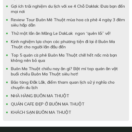
Gợi ích trải nghiệm du lịch với xe 4 Chỗ Daklak: Đưa bạn đến
mọi nơi
Review Tour Buôn Mê Thuột mùa hoa cà phê 4 ngày 3 đêm
siêu hấp dẫn
Thử một lần ăn Măng Le DakLak ngon “quên lối” về!
Kinh nghiệm lựa chọn các phương tiện đi lại ở Buôn Ma
Thuột cho người lần đầu đến
Top 5 quán cà phê Buôn Ma Thuột chill hết nấc mà bạn
không nên bỏ qua
Buôn Ma Thuột chiều nay ăn gì? Bật mí top quán ăn vặt
buổi chiều Buôn Ma Thuột siêu hot!
Bảo tàng Đắk Lắk, điểm tham quan lịch sử ý nghĩa cho
chuyến du lịch
NHÀ HÀNG BUÔN MA THUỘT
QUÁN CAFE ĐẸP Ở BUÔN MA THUỘT
KHÁCH SẠN BUÔN MA THUỘT