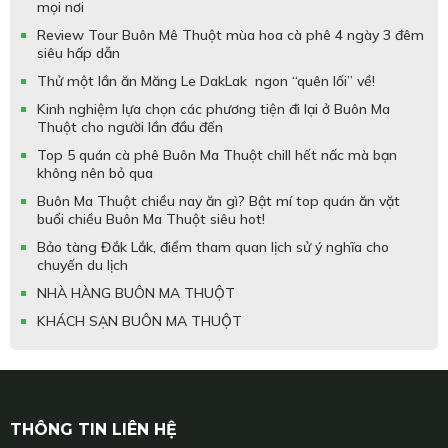
mọi nơi
Review Tour Buôn Mê Thuột mùa hoa cà phê 4 ngày 3 đêm
siêu hấp dẫn
Thử một lần ăn Măng Le DakLak ngon “quên lối” về!
Kinh nghiệm lựa chọn các phương tiện đi lại ở Buôn Ma
Thuột cho người lần đầu đến
Top 5 quán cà phê Buôn Ma Thuột chill hết nấc mà bạn
không nên bỏ qua
Buôn Ma Thuột chiều nay ăn gì? Bật mí top quán ăn vặt
buổi chiều Buôn Ma Thuột siêu hot!
Bảo tàng Đắk Lắk, điểm tham quan lịch sử ý nghĩa cho
chuyến du lịch
NHÀ HÀNG BUÔN MA THUỘT
KHÁCH SẠN BUÔN MA THUỘT
THÔNG TIN LIÊN HỆ